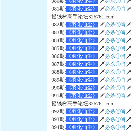
080期:
《羽化仙尘》
🗡
必杀①肖

081期:
《羽化仙尘》
🗡
必杀①肖

摇钱树高手论坛326761.com
082期:
《羽化仙尘》
🗡
必杀①肖

083期:
《羽化仙尘》
🗡
必杀①肖

084期:
《羽化仙尘》
🗡
必杀①肖

085期:
《羽化仙尘》
🗡
必杀①肖

086期:
《羽化仙尘》
🗡
必杀①肖

087期:
《羽化仙尘》
🗡
必杀①肖

088期:
《羽化仙尘》
🗡
必杀①肖

089期:
《羽化仙尘》
🗡
必杀①肖

090期:
《羽化仙尘》
🗡
必杀①肖

091期:
《羽化仙尘》
🗡
必杀①肖

摇钱树高手论坛326761.com
092期:
《羽化仙尘》
🗡
必杀①肖

093期:
《羽化仙尘》
🗡
必杀①肖

094期:
《羽化仙尘》
🗡
必杀①肖
