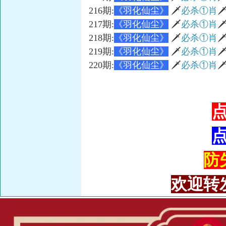
216期:
《羽化仙尘》
🗡
必杀①肖

217期:
《羽化仙尘》
🗡
必杀①肖

218期:
《羽化仙尘》
🗡
必杀①肖

219期:
《羽化仙尘》
🗡
必杀①肖

220期:
《羽化仙尘》
🗡
必杀①肖

防失
欢迎转发