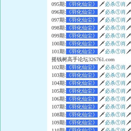
095期:
《羽化仙尘》
🗡
必杀①肖

096期:
《羽化仙尘》
🗡
必杀①肖

097期:
《羽化仙尘》
🗡
必杀①肖

098期:
《羽化仙尘》
🗡
必杀①肖

099期:
《羽化仙尘》
🗡
必杀①肖

100期:
《羽化仙尘》
🗡
必杀①肖

101期:
《羽化仙尘》
🗡
必杀①肖

摇钱树高手论坛326761.com
102期:
《羽化仙尘》
🗡
必杀①肖

103期:
《羽化仙尘》
🗡
必杀①肖

104期:
《羽化仙尘》
🗡
必杀①肖

105期:
《羽化仙尘》
🗡
必杀①肖

106期:
《羽化仙尘》
🗡
必杀①肖

107期:
《羽化仙尘》
🗡
必杀①肖

108期:
《羽化仙尘》
🗡
必杀①肖

109期:
《羽化仙尘》
🗡
必杀①肖

110期:
《羽化仙尘》
🗡
必杀①肖
