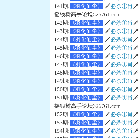
141期:
《羽化仙尘》
🗡
必杀①肖

摇钱树高手论坛326761.com
142期:
《羽化仙尘》
🗡
必杀①肖

143期:
《羽化仙尘》
🗡
必杀①肖

144期:
《羽化仙尘》
🗡
必杀①肖

145期:
《羽化仙尘》
🗡
必杀①肖

146期:
《羽化仙尘》
🗡
必杀①肖

147期:
《羽化仙尘》
🗡
必杀①肖

148期:
《羽化仙尘》
🗡
必杀①肖

149期:
《羽化仙尘》
🗡
必杀①肖

150期:
《羽化仙尘》
🗡
必杀①肖

151期:
《羽化仙尘》
🗡
必杀①肖

摇钱树高手论坛326761.com
152期:
《羽化仙尘》
🗡
必杀①肖

153期:
《羽化仙尘》
🗡
必杀①肖

154期:
《羽化仙尘》
🗡
必杀①肖
