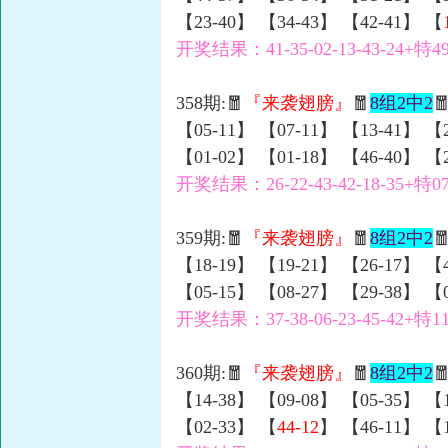
【23-40】 【34-43】 【42-41】 【
开奖结果：41-35-02-13-43-24+特4
358期:🧧
『来袭翅膀』
🧧
8组2中2

【05-11】 【07-11】 【13-41】 【
【01-02】 【01-18】 【46-40】 【
开奖结果：26-22-43-42-18-35+特0
359期:🧧
『来袭翅膀』
🧧
8组2中2

【18-19】 【19-21】 【26-17】 【
【05-15】 【08-27】 【29-38】 【
开奖结果：37-38-06-23-45-42+特1
360期:🧧
『来袭翅膀』
🧧
8组2中2

【14-38】 【09-08】 【05-35】 【
【02-33】 【
44-12
】 【46-11】 【