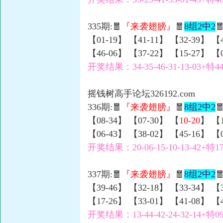
335期:🧧
『来袭翅膀』
🧧
8组2中2

【01-19】 【41-11】 【32-39】 【
【46-06】 【37-22】 【15-27】 【
开奖结果：34-35-46-31-13-03+特4
摇钱树高手论坛326192.com
336期:🧧
『来袭翅膀』
🧧
8组2中2

【08-34】 【07-30】 【
10-20
】 【1
【06-43】 【38-02】 【45-16】 【
开奖结果：20-06-15-10-13-42+特1
337期:🧧
『来袭翅膀』
🧧
8组2中2

【39-46】 【32-18】 【33-34】 【
【17-26】 【33-01】 【41-08】 【
开奖结果：13-44-42-24-32-14+特0