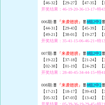
【46-32】 【29-27】 【47-35】 【
开奖结果：46-19-20-36-13-17+特4
006期:🧧
『来袭翅膀』
🧧
8组2中2

【44-31】 【29-43】 【45-39】 【
【49-21】 【38-01】 【19-27】 【
开奖结果：35-41-15-06-46-21+特1
007期:🧧
『来袭翅膀』
🧧
8组2中2

【19-22】 【37-18】 【21-24】 【
【02-38】 【01-19】 【24-29】 【
开奖结果：28-40-45-34-44-15+特4
008期:🧧
『来袭翅膀』
🧧
8组2中2

【17-21】 【18-17】 【39-43】 【
【05-32】 【47-03】 【13-42】 【
开奖结果：05-39-36-19-29-45+特2