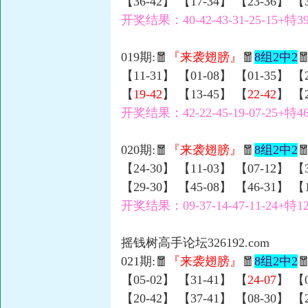
【36-42】 【17-34】 【23-36】 【
开奖结果：40-42-43-31-25-15+特3
019期:🧧
『来袭翅膀』
🧧
8组2中2

【11-31】 【01-08】 【01-35】 【
【
19-42
】 【13-45】 【
22-42
】 【2
开奖结果：42-22-45-19-07-25+特4
020期:🧧
『来袭翅膀』
🧧
8组2中2

【24-30】 【11-03】 【07-12】 【
【29-30】 【45-08】 【46-31】 【
开奖结果：09-37-14-47-11-24+特1
摇钱树高手论坛326192.com
021期:🧧
『来袭翅膀』
🧧
8组2中2

【05-02】 【31-41】 【
24-07
】 【0
【20-42】 【37-41】 【08-30】 【