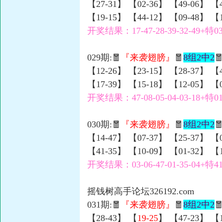
【27-31】 【02-36】 【49-06】 【
【19-15】 【44-12】 【09-48】 【
开奖结果：17-47-28-39-32-49+特0
029期:🧧
『来袭翅膀』
🧧
8组2中2

【12-26】 【23-15】 【28-37】 【
【17-39】 【15-18】 【12-05】 【
开奖结果：47-08-05-04-03-18+特0
030期:🧧
『来袭翅膀』
🧧
8组2中2

【14-47】 【07-37】 【25-37】 【
【41-35】 【10-09】 【01-32】 【
开奖结果：03-06-47-01-35-04+特4
摇钱树高手论坛326192.com
031期:🧧
『来袭翅膀』
🧧
8组2中2

【28-43】 【
19-25
】 【47-23】 【