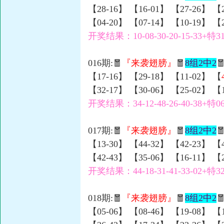
【28-16】 【16-01】 【27-26】 【
【04-20】 【07-14】 【10-19】 【
开奖结果：10-08-30-20-15-33+特3
016期:🧧
『来袭翅膀』
🧧
8组2中2

【17-16】 【29-18】 【11-02】 【
【32-17】 【30-06】 【25-02】 【
开奖结果：34-12-48-26-40-38+特0
017期:🧧
『来袭翅膀』
🧧
8组2中2

【13-30】 【44-32】 【42-23】 【
【42-43】 【35-06】 【16-11】 【
开奖结果：44-18-31-41-33-02+特3
018期:🧧
『来袭翅膀』
🧧
8组2中2

【05-06】 【08-46】 【19-08】 【