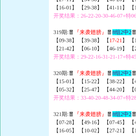
【16-01】 【29-38】 【41-11】 【
开奖结果：26-22-20-30-46-07+特0
319期:🧧
『来袭翅膀』
🧧
8组2中2

【09-38】 【39-38】 【
17-21
】 【1
【21-42】 【06-10】 【46-19】 【
开奖结果：29-22-16-31-21-17+特4
320期:🧧
『来袭翅膀』
🧧
8组2中2

【15-01】 【15-22】 【38-22】 【
【05-32】 【25-47】 【44-20】 【
开奖结果：33-40-20-48-34-07+特2
321期:🧧
『来袭翅膀』
🧧
8组2中2

【07-28】 【49-16】 【07-45】 【
【16-05】 【10-02】 【27-21】 【