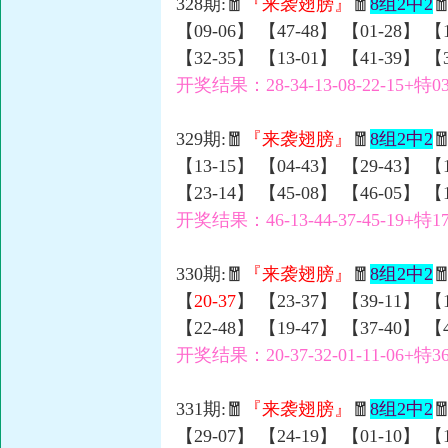
328期:🧧
『来袭翅膀』
🧧
8组2中2

【09-06】 【47-48】 【01-28】 【
【32-35】 【13-01】 【41-39】 【
开奖结果：28-34-13-08-22-15+特0
329期:🧧
『来袭翅膀』
🧧
8组2中2

【13-15】 【04-43】 【29-43】 【
【23-14】 【45-08】 【46-05】 【
开奖结果：46-13-44-37-45-19+特1
330期:🧧
『来袭翅膀』
🧧
8组2中2

【
20-37
】 【23-37】 【39-11】 【
【22-48】 【19-47】 【37-40】 【
开奖结果：20-37-32-01-11-06+特3
331期:🧧
『来袭翅膀』
🧧
8组2中2

【29-07】 【24-19】 【01-10】 【