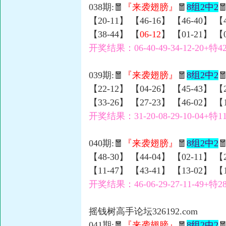
038期:🧧
『来袭翅膀』
🧧
8组2中2

【20-11】 【46-16】 【46-40】 【
【38-44】 【
06-12
】 【01-21】 【
开奖结果：06-40-49-34-12-20+特4
039期:🧧
『来袭翅膀』
🧧
8组2中2

【22-12】 【04-26】 【45-43】 【
【33-26】 【27-23】 【46-02】 【
开奖结果：31-20-08-29-10-04+特1
040期:🧧
『来袭翅膀』
🧧
8组2中2

【48-30】 【44-04】 【02-11】 【
【11-47】 【43-41】 【13-02】 【
开奖结果：46-06-29-27-11-49+特2
摇钱树高手论坛326192.com
041期:🧧
『来袭翅膀』
🧧
8组2中2
