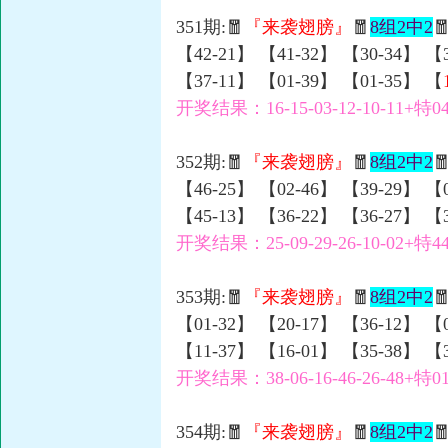
351期:🧧
『来袭翅膀』
🧧
8组2中2

【42-21】 【41-32】 【30-34】 【
【37-11】 【01-39】 【01-35】 【
开奖结果：16-15-03-12-10-11+特0
352期:🧧
『来袭翅膀』
🧧
8组2中2

【46-25】 【02-46】 【39-29】 【
【45-13】 【36-22】 【36-27】 【
开奖结果：25-09-29-26-10-02+特4
353期:🧧
『来袭翅膀』
🧧
8组2中2

【01-32】 【20-17】 【36-12】 【
【11-37】 【16-01】 【35-38】 【
开奖结果：38-06-16-46-26-48+特0
354期:🧧
『来袭翅膀』
🧧
8组2中2
