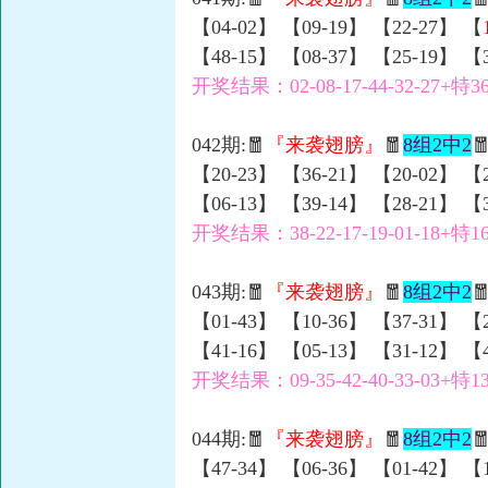
【04-02】 【09-19】 【22-27】 【
【48-15】 【08-37】 【25-19】 【
开奖结果：02-08-17-44-32-27+特3
042期:🧧
『来袭翅膀』
🧧
8组2中2

【20-23】 【36-21】 【20-02】 【
【06-13】 【39-14】 【28-21】 【
开奖结果：38-22-17-19-01-18+特1
043期:🧧
『来袭翅膀』
🧧
8组2中2

【01-43】 【10-36】 【37-31】 【
【41-16】 【05-13】 【31-12】 【
开奖结果：09-35-42-40-33-03+特1
044期:🧧
『来袭翅膀』
🧧
8组2中2

【47-34】 【06-36】 【01-42】 【