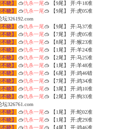
所不晓】
🥽
仇杀一尾
🥽 【9尾】 开:牛18准
所不晓】
🥽
仇杀一尾
🥽 【9尾】 开:虎05准
326192.com
所不晓】
🥽
仇杀一尾
🥽 【9尾】 开:马37准
所不晓】
🥽
仇杀一尾
🥽 【7尾】 开:虎05准
所不晓】
🥽
仇杀一尾
🥽 【8尾】 开:猴23准
所不晓】
🥽
仇杀一尾
🥽 【1尾】 开:羊24准
所不晓】
🥽
仇杀一尾
🥽 【2尾】 开:马25准
所不晓】
🥽
仇杀一尾
🥽 【1尾】 开:羊48准
所不晓】
🥽
仇杀一尾
🥽 【6尾】 开:鸡46错
所不晓】
🥽
仇杀一尾
🥽 【7尾】 开:鸡34准
所不晓】
🥽
仇杀一尾
🥽 【3尾】 开:鸡10准
所不晓】
🥽
仇杀一尾
🥽 【2尾】 开:狗33准
326761.com
所不晓】
🥽
仇杀一尾
🥽 【1尾】 开:蛇02准
所不晓】
🥽
仇杀一尾
🥽 【1尾】 开:虎29准
所不晓】
🥽
仇杀一尾
🥽 【4尾】 开:鸡46准