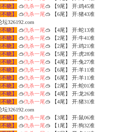
所不晓】
🥽
仇杀一尾
🥽 【9尾】 开:鸡45准
所不晓】
🥽
仇杀一尾
🥽 【6尾】 开:猪43准
326192.com
所不晓】
🥽
仇杀一尾
🥽 【4尾】 开:蛇13准
所不晓】
🥽
仇杀一尾
🥽 【2尾】 开:牛41准
所不晓】
🥽
仇杀一尾
🥽 【2尾】 开:鸡21准
所不晓】
🥽
仇杀一尾
🥽 【5尾】 开:虎28准
所不晓】
🥽
仇杀一尾
🥽 【4尾】 开:兔27准
所不晓】
🥽
仇杀一尾
🥽 【6尾】 开:羊11准
所不晓】
🥽
仇杀一尾
🥽 【6尾】 开:羊11准
所不晓】
🥽
仇杀一尾
🥽 【2尾】 开:蛇01准
所不晓】
🥽
仇杀一尾
🥽 【4尾】 开:龙26准
所不晓】
🥽
仇杀一尾
🥽 【4尾】 开:猪31准
326192.com
所不晓】
🥽
仇杀一尾
🥽 【3尾】 开:鼠06准
所不晓】
🥽
仇杀一尾
🥽 【1尾】 开:狗32准