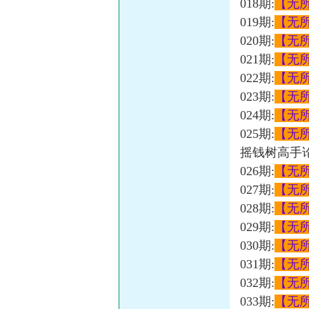
018期:
【无
019期:
【无
020期:
【无
021期:
【无
022期:
【无
023期:
【无
024期:
【无
025期:
【无
摇钱树高手论坛
026期:
【无
027期:
【无
028期:
【无
029期:
【无
030期:
【无
031期:
【无
032期:
【无
033期:
【无