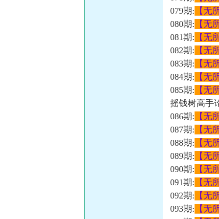
079期:
【无
080期:
【无
081期:
【无
082期:
【无
083期:
【无
084期:
【无
085期:
【无
摇钱树高手论坛
086期:
【无
087期:
【无
088期:
【无
089期:
【无
090期:
【无
091期:
【无
092期:
【无
093期:
【无