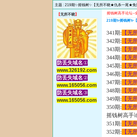
主题 :
219期✨摇钱树✨【无所不晓★仇杀一尾★
摇钱树高手论坛--全
【
无所不晓
】
219期✨摇钱树
341期:
【无
342期:
【无
343期:
【无
344期:
【无
防丢失域名
①
345期:
【无
www.326192.com
346期:
【无
防丢失域名
②
347期:
【无
www.165056.com
348期:
【无
防丢失域名
③
349期:
【无
www.165056.com
350期:
【无
摇钱树高手论坛
351期:
【无
352期:
【无