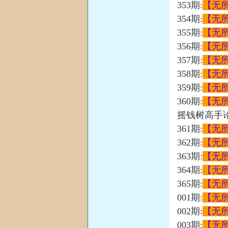
353期:
【无
354期:
【无
355期:
【无
356期:
【无
357期:
【无
358期:
【无
359期:
【无
360期:
【无
摇钱树高手论坛
361期:
【无
362期:
【无
363期:
【无
364期:
【无
365期:
【无
001期:
【无
002期:
【无
003期:
【无