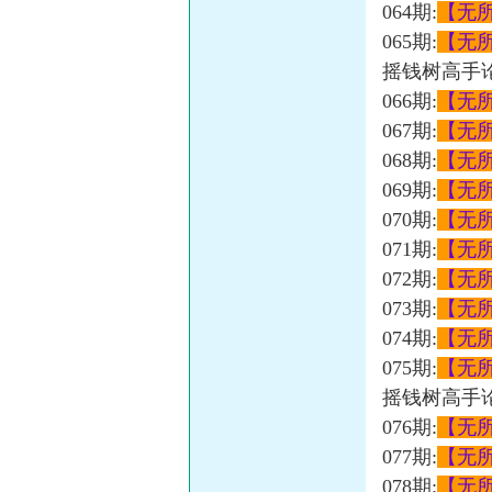
064期:
【无
065期:
【无
摇钱树高手论坛
066期:
【无
067期:
【无
068期:
【无
069期:
【无
070期:
【无
071期:
【无
072期:
【无
073期:
【无
074期:
【无
075期:
【无
摇钱树高手论坛
076期:
【无
077期:
【无
078期:
【无