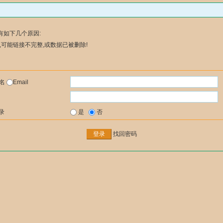
有如下几个原因:
可能链接不完整,或数据已被删除!
户名
Email
录
是
否
找回密码