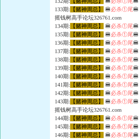
132期:
【赌神周总】
🍔
必杀①尾

133期:
【赌神周总】
🍔
必杀①尾

摇钱树高手论坛326761.com
134期:
【赌神周总】
🍔
必杀①尾

135期:
【赌神周总】
🍔
必杀①尾

136期:
【赌神周总】
🍔
必杀①尾

137期:
【赌神周总】
🍔
必杀①尾

138期:
【赌神周总】
🍔
必杀①尾

139期:
【赌神周总】
🍔
必杀①尾

140期:
【赌神周总】
🍔
必杀①尾

141期:
【赌神周总】
🍔
必杀①尾

142期:
【赌神周总】
🍔
必杀①尾

143期:
【赌神周总】
🍔
必杀①尾

摇钱树高手论坛326761.com
144期:
【赌神周总】
🍔
必杀①尾

145期:
【赌神周总】
🍔
必杀①尾

146期:
【赌神周总】
🍔
必杀①尾
