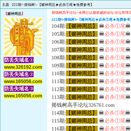
主题 :
221期✨摇钱树✨【赌神周总★必杀①尾★免费参考】
摇钱树高手论坛--全网公认最权威的论坛.论坛管理员微信
【
赌神周总
】
221期✨摇钱树✨【赌神周总★必杀①尾★免费参考
104期:
【赌神周总】
🍔
必杀①尾

105期:
【赌神周总】
🍔
必杀①尾

106期:
【赌神周总】
🍔
必杀①尾

107期:
【赌神周总】
🍔
必杀①尾

108期:
【赌神周总】
🍔
必杀①尾

防丢失域名
①
109期:
【赌神周总】
🍔
必杀①尾

www.326192.com
110期:
【赌神周总】
🍔
必杀①尾

防丢失域名
②
111期:
【赌神周总】
🍔
必杀①尾

www.165056.com
防丢失域名
③
112期:
【赌神周总】
🍔
必杀①尾

www.165056.com
113期:
【赌神周总】
🍔
必杀①尾

摇钱树高手论坛326761.com
114期:
【赌神周总】
🍔
必杀①尾

115期:
【赌神周总】
🍔
必杀①尾

116期:
【赌神周总】
🍔
必杀①尾
