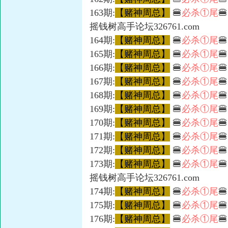
163期:
【赌神周总】
🍔
必杀①尾

摇钱树高手论坛326761.com
164期:
【赌神周总】
🍔
必杀①尾

165期:
【赌神周总】
🍔
必杀①尾

166期:
【赌神周总】
🍔
必杀①尾

167期:
【赌神周总】
🍔
必杀①尾

168期:
【赌神周总】
🍔
必杀①尾

169期:
【赌神周总】
🍔
必杀①尾

170期:
【赌神周总】
🍔
必杀①尾

171期:
【赌神周总】
🍔
必杀①尾

172期:
【赌神周总】
🍔
必杀①尾

173期:
【赌神周总】
🍔
必杀①尾

摇钱树高手论坛326761.com
174期:
【赌神周总】
🍔
必杀①尾

175期:
【赌神周总】
🍔
必杀①尾

176期:
【赌神周总】
🍔
必杀①尾
