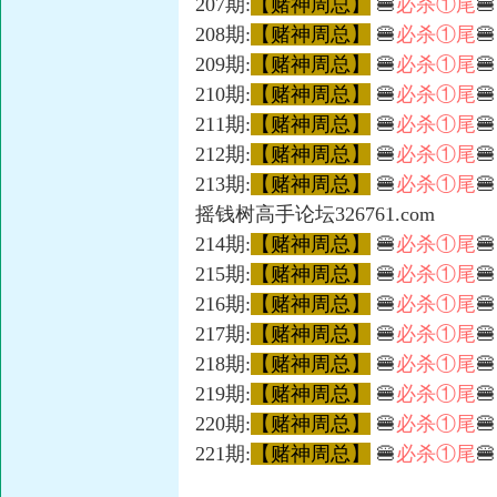
207期:
【赌神周总】
🍔
必杀①尾

208期:
【赌神周总】
🍔
必杀①尾

209期:
【赌神周总】
🍔
必杀①尾

210期:
【赌神周总】
🍔
必杀①尾

211期:
【赌神周总】
🍔
必杀①尾

212期:
【赌神周总】
🍔
必杀①尾

213期:
【赌神周总】
🍔
必杀①尾

摇钱树高手论坛326761.com
214期:
【赌神周总】
🍔
必杀①尾

215期:
【赌神周总】
🍔
必杀①尾

216期:
【赌神周总】
🍔
必杀①尾

217期:
【赌神周总】
🍔
必杀①尾

218期:
【赌神周总】
🍔
必杀①尾

219期:
【赌神周总】
🍔
必杀①尾

220期:
【赌神周总】
🍔
必杀①尾

221期:
【赌神周总】
🍔
必杀①尾
