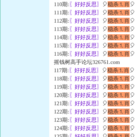
110期:
〖好好反思〗
🎈
稳杀⒈肖

111期:
〖好好反思〗
🎈
稳杀⒈肖

112期:
〖好好反思〗
🎈
稳杀⒈肖

113期:
〖好好反思〗
🎈
稳杀⒈肖

114期:
〖好好反思〗
🎈
稳杀⒈肖

115期:
〖好好反思〗
🎈
稳杀⒈肖

116期:
〖好好反思〗
🎈
稳杀⒈肖

摇钱树高手论坛326761.com
117期:
〖好好反思〗
🎈
稳杀⒈肖
🎈
118期:
〖好好反思〗
🎈
稳杀⒈肖

119期:
〖好好反思〗
🎈
稳杀⒈肖

120期:
〖好好反思〗
🎈
稳杀⒈肖

121期:
〖好好反思〗
🎈
稳杀⒈肖

122期:
〖好好反思〗
🎈
稳杀⒈肖

123期:
〖好好反思〗
🎈
稳杀⒈肖

124期:
〖好好反思〗
🎈
稳杀⒈肖

125期:
〖好好反思〗
🎈
稳杀⒈肖
