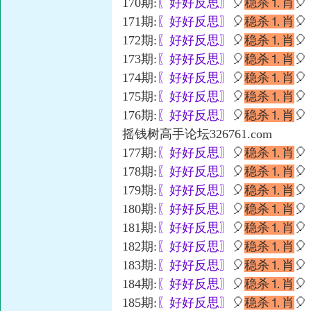
170期:
〖好好反思〗
🎈
稳杀⒈肖

171期:
〖好好反思〗
🎈
稳杀⒈肖

172期:
〖好好反思〗
🎈
稳杀⒈肖

173期:
〖好好反思〗
🎈
稳杀⒈肖

174期:
〖好好反思〗
🎈
稳杀⒈肖

175期:
〖好好反思〗
🎈
稳杀⒈肖

176期:
〖好好反思〗
🎈
稳杀⒈肖

摇钱树高手论坛326761.com
177期:
〖好好反思〗
🎈
稳杀⒈肖

178期:
〖好好反思〗
🎈
稳杀⒈肖

179期:
〖好好反思〗
🎈
稳杀⒈肖

180期:
〖好好反思〗
🎈
稳杀⒈肖

181期:
〖好好反思〗
🎈
稳杀⒈肖

182期:
〖好好反思〗
🎈
稳杀⒈肖

183期:
〖好好反思〗
🎈
稳杀⒈肖

184期:
〖好好反思〗
🎈
稳杀⒈肖

185期:
〖好好反思〗
🎈
稳杀⒈肖
