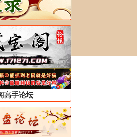
阁高手论坛