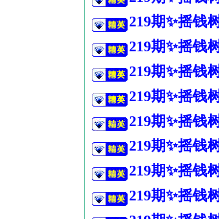
219期✨摇
219期✨摇
219期✨摇
219期✨摇
219期✨摇
219期✨摇
219期✨摇
219期✨摇