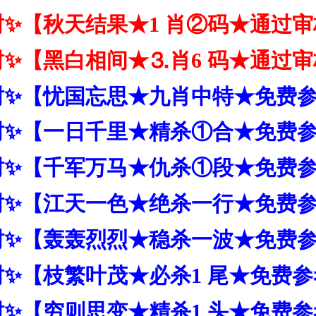
钱树✨【秋天结果★1 肖②码★通过
钱树✨【黑白相间★⒊肖6 码★通过
钱树✨【忧国忘思★九肖中特★免费
钱树✨【一日千里★精杀①合★免费
钱树✨【千军万马★仇杀①段★免费
钱树✨【江天一色★绝杀一行★免费
钱树✨【轰轰烈烈★稳杀一波★免费
钱树✨【枝繁叶茂★必杀1 尾★免费
钱树✨【穷则思变★精杀1 头★免费