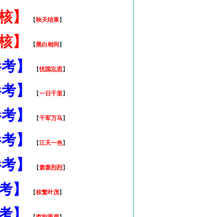
审核】
【
秋天结果
】
审核】
【
黑白相间
】
参考】
【
忧国忘思
】
参考】
【
一日千里
】
参考】
【
千军万马
】
参考】
【
江天一色
】
参考】
【
轰轰烈烈
】
参考】
【
枝繁叶茂
】
参考】
【
穷则思变
】