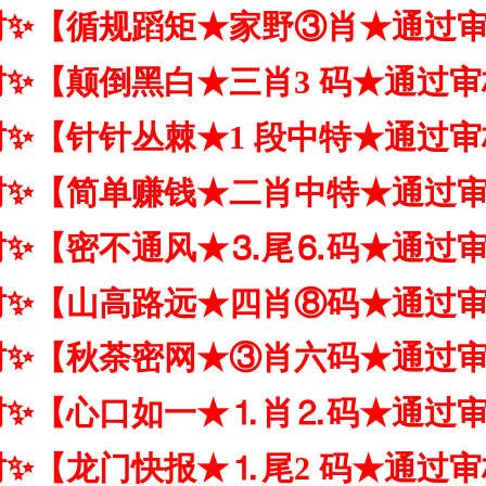
钱树✨【循规蹈矩★家野③肖★通过
钱树✨【颠倒黑白★三肖3 码★通过
钱树✨【针针丛棘★1 段中特★通过
钱树✨【简单赚钱★二肖中特★通过
钱树✨【密不通风★⒊尾⒍码★通过
钱树✨【山高路远★四肖⑧码★通过
钱树✨【秋荼密网★③肖六码★通过
钱树✨【心口如一★⒈肖⒉码★通过
钱树✨【龙门快报★⒈尾2 码★通过